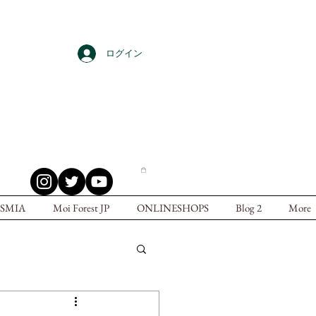
ログイン
SMIA
Moi Forest JP
ONLINESHOPS
Blog 2
More