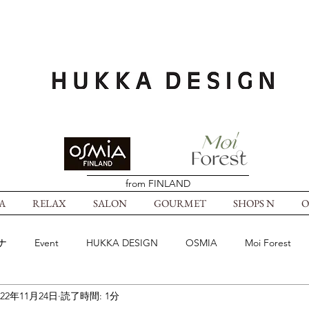
from FINLAND
A
RELAX
SALON
GOURMET
SHOPS N
O
ナ
Event
HUKKA DESIGN
OSMIA
Moi Forest
022年11月24日
読了時間: 1分