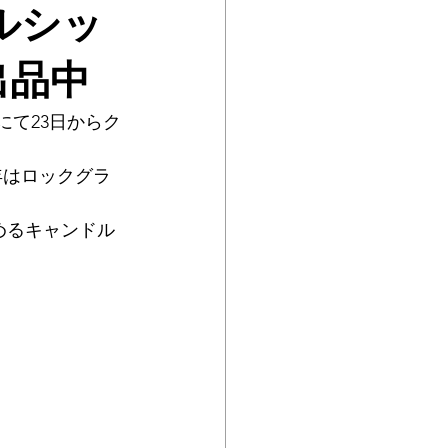
ルシッ
出品中
にて23日からク
年はロックグラ