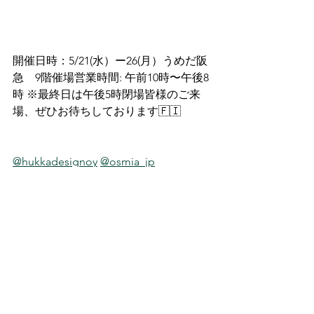
開催日時：5/21(水）ー26(月）うめだ阪
急　9階催場営業時間: 午前10時〜午後8
時 ※最終日は午後5時閉場皆様のご来
場、ぜひお待ちしております🇫🇮
@hukkadesignoy
@osmia_jp
@osmiafinland
@moiforest
@moiforestjp
@pisadesign_finland
#う
めだ阪急
#北欧フェア
#北欧フェア2025
#フィンランド
#北欧