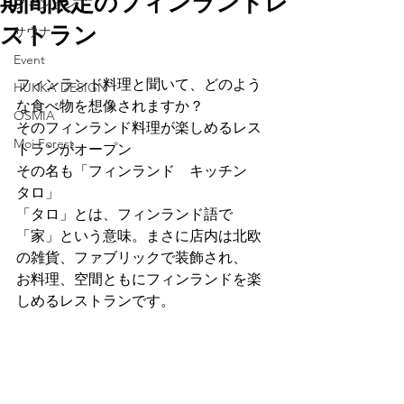
期間限定のフィンランドレ
フィンランド
ストラン
サウナ
Event
フィンランド料理と聞いて、どのよう
HUKKA DESIGN
な食べ物を想像されますか？
OSMIA
そのフィンランド料理が楽しめるレス
Moi Forest
トランがオープン
その名も「フィンランド　キッチン　
タロ」
「タロ」とは、フィンランド語で
「家」という意味。まさに店内は北欧
の雑貨、ファブリックで装飾され、
お料理、空間ともにフィンランドを楽
しめるレストランです。