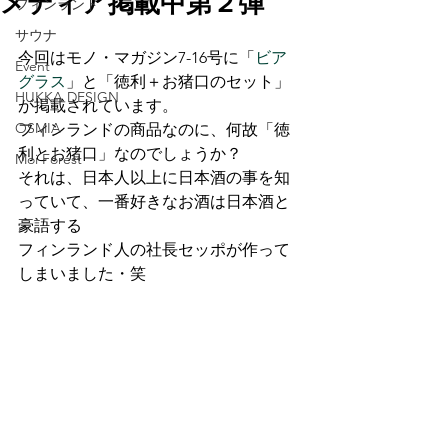
メディア掲載中第２弾
フィンランド
サウナ
今回はモノ・マガジン7-16号に「
ビア
Event
グラス
」と「徳利＋お猪口のセット」
HUKKA DESIGN
が掲載されています。
OSMIA
フィンランドの商品なのに、何故「徳
利とお猪口」なのでしょうか？
Moi Forest
それは、日本人以上に日本酒の事を知
っていて、一番好きなお酒は日本酒と
豪語する
フィンランド人の社長セッポが作って
しまいました・笑