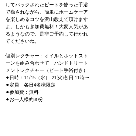
してパックされたピートを使った手浴
で癒されながら、簡単にホームケーア
を楽しめるコツを沢山教えて頂けます
よ。しかも参加費無料！大変人気があ
るようなので、是非ご予約して行かれ
てくださいね。
個別レクチャー：オイルとホットスト
ーンを組み合わせて　ハンドトリート
メントレクチャー（ピート手浴付き）
⚫︎日時：11/15（水）-21(火)各日 11時〜
⚫︎定員　各日4名様限定
⚫︎参加費：無料！
⚫︎お一人様約30分
ご予約URL http://goo.gl/9XMP2P