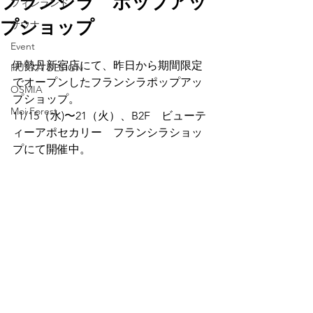
フランシラ ポップアッ
フィンランド
プショップ
サウナ
Event
伊勢丹新宿店にて、昨日から期間限定
HUKKA DESIGN
でオープンしたフランシラポップアッ
OSMIA
プショップ。
Moi Forest
11/15（水)〜21（火）、B2F　ビューテ
ィーアポセカリー　フランシラショッ
プにて開催中。