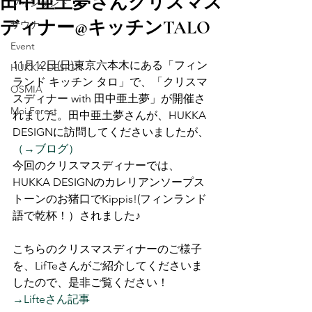
田中亜土夢さんクリスマス
フィンランド
ディナー@キッチンTALO
サウナ
Event
11月12日(日)東京六本木にある「フィン
HUKKA DESIGN
ランド キッチン タロ」で、「クリスマ
OSMIA
スディナー with 田中亜土夢」が開催さ
Moi Forest
れました。田中亜土夢さんが、HUKKA 
DESIGNに訪問してくださいましたが、
（→ブログ）
今回のクリスマスディナーでは、
HUKKA DESIGNのカレリアンソープス
トーンのお猪口でKippis!(フィンランド
語で乾杯！）されました♪
こちらのクリスマスディナーのご様子
を、LifTeさんがご紹介してくださいま
したので、是非ご覧ください！
→Lifteさん記事