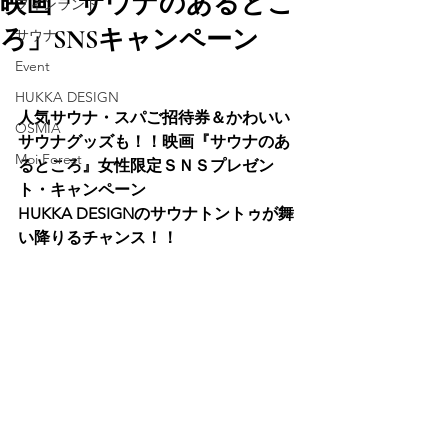
映画「サウナのあるとこ
フィンランド
ろ」SNSキャンペーン
サウナ
Event
HUKKA DESIGN
人気サウナ・スパご招待券＆かわいい
OSMIA
サウナグッズも！！映画『サウナのあ
Moi Forest
るところ』女性限定ＳＮＳプレゼン
ト・キャンペーン
HUKKA DESIGNのサウナトントゥが舞
い降りるチャンス！！