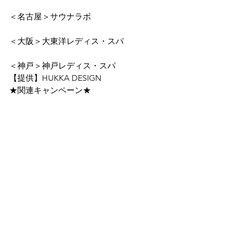
＜名古屋＞サウナラボ
＜大阪＞大東洋レディス・スパ
＜神戸＞神戸レディス・スパ
【提供】HUKKA DESIGN
★関連キャンペーン★
お得に人気サウナ・スパ＆映画館に行
こう！映画『サウナのあるところ』相
互割引キャンペーン実施
#サウナ
#サウナのあるところ
#アップ
リンク
#uplink
#フィンランドサウナ
#フィンランド
#sauna 
#steamoflife
#finland
#finlandsauna
#finjpn100
#サウナはフィ
ンランド語
#お風呂
#銭湯
#温泉
#映画
#
ドキュメンタリー
#beauty
#spa
#トン
トゥ