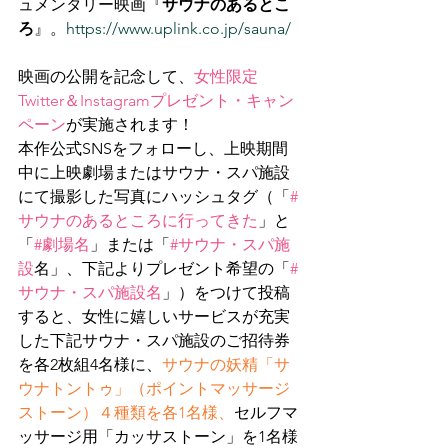
ュメンタリー映画『
サウナのあるとこ
ろ
』。
https://www.uplink.co.jp/sauna/
映画の公開を記念して、
女性限定
Twitter＆Instagramプレゼント・キャン
ペーン
が実施されます！
本作公式SNSをフォローし、上映期間
中に上映劇場またはサウナ・スパ施設
にて撮影した写真にハッシュタグ（「
#
サウナのあるところに行ってきた
」と
「
#劇場名
」または「
#サウナ
・スパ施
設
名」、下記よりプレゼント希望の「
#
サウナ
・スパ施設名
」）をつけて投稿
すると、女性に嬉しいサービスが充実
した下記サウナ・スパ施設のご招待券
を各2枚組4名様に、
サウナの妖精「サ
ウナトントゥ」（ポイントマッサージ
ストーン）４種類を各1名様、
セルフマ
ッサージ用「カッサストーン」を1名様