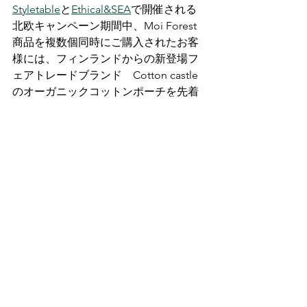
Styletable
と
Ethical&SEA
で開催される
北欧キャンペーン期間中、Moi Forest
商品を複数個同時にご購入されたお客
様には、フィンランドからの新登場フ
ェアトレードブランド　Cotton castle
のオーガニックコットンポーチを先着
でプレゼント。インドの伝統的なブロ
ックプリントの技術が生かされたポー
チは、中の仕切りもあったり、軽量で
いてしっかりしていてとても使いやす
いポーチ。柄はランダムなので、店頭
でお早めに確認してくださいね！