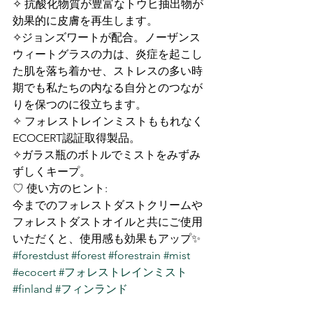
✧ 抗酸化物質が豊富なトウヒ抽出物が
効果的に皮膚を再生します。
✧ジョンズワートが配合。ノーザンス
ウィートグラスの力は、炎症を起こし
た肌を落ち着かせ、ストレスの多い時
期でも私たちの内なる自分とのつなが
りを保つのに役立ちます。
✧ フォレストレインミストももれなく
ECOCERT認証取得製品。
✧ガラス瓶のボトルでミストをみずみ
ずしくキープ。
♡ 使い方のヒント:
今までのフォレストダストクリームや
フォレストダストオイルと共にご使用
いただくと、使用感も効果もアップ✨
#forestdust
#forest
#forestrain
#mist
#ecocert
#フォレストレインミスト
#finland
#フィンランド