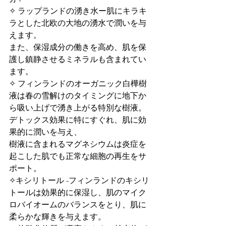
✧ ラップランドの湧き水ー肌にキラキ
ラとした北欧の大地の湧水で潤いを与
えます。
また、保湿成分の働きを高め、肌を保
護し鎮静させるミネラルも含まれてい
ます。
✧ フィンランドのオーガニック白樺樹
液は春の雪解けのタイミングに地下か
ら吸い上げで湧き上がる特別な樹液。
デトックス効果に特にすぐれ、肌に効
果的に潤いを与え、
樹液に含まれるマグネシウムは炎症を
起こした肌でも正常な細胞の再生をサ
ポート。
✧キシリトール -フィンランドのキシリ
トールは効果的に保湿し、肌のマイク
ロバイオームのバランスをとり、肌に
柔らかな輝きを与えます。