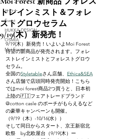
Moi Forest 新商品 フォレス
フィンランド
トレインミスト＆フォレ
サウナ
Event
ストグロウセラム
HUKKA DESIGN
9/19(木）新発売！
OSMIA
9/19(木）新発売！いよいよMoi Forest
Moi Forest
待望の新商品が発売されます。フォレ
ストレインミストとフォレストグロウ
セラム。
全国の
Styletable
さん店舗、
Ethica&SEA
さん店舗で店頭同時発売開始！こちら
ではmoi forest商品2つ買うと、日本初
上陸の🇫🇮フェアトレードブランド 
@cotton casle のポーチがもらえるなど
の豪華キャンペーンも開催。
（9/19（木）-10/16(水））
そして同日からスタート、京王新宿北
欧祭　by北欧屋台（9/19(木）ー