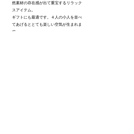
然素材の存在感が出て重宝するリラック
スアイテム。
ギフトにも最適です。４人の小人を並べ
てあげるととても楽しい空気が生まれま
す。
ソープストーンは密度が非常に高く、オ
イルや皮脂の汚れも浸透しにくいため、
いつでも洗えば綺麗に清潔にお使い続け
て頂けます。 食洗機で洗うことも可
能。お手入れもとても簡単。
サイズ:
ストーン 全長約13.5cm x 幅
重量: 1.4kg
8.7cm※天然石のため、サイズは一つ
一つ異なる場合がございます。
こちらの商品は以下サイトよりご
購入いただけます