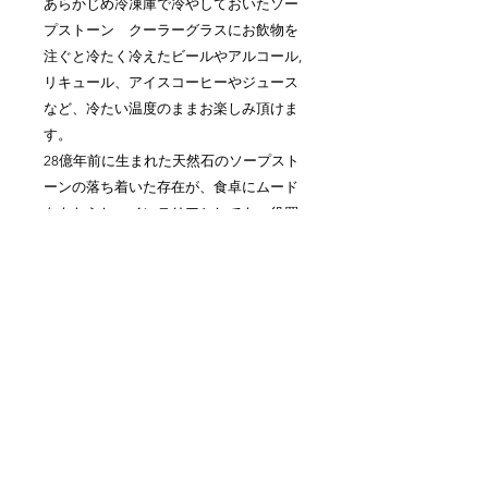
あらかじめ冷凍庫で冷やしておいたソー
プストーン クーラーグラスにお飲物を
注ぐと冷たく冷えたビールやアルコール,
リキュール、アイスコーヒーやジュース
など、冷たい温度のままお楽しみ頂けま
す。
28億年前に生まれた天然石のソープスト
ーンの落ち着いた存在が、食卓にムード
をもたらし、インテリアとしても一役買
うビアグラス。
ギフトにも最適。
3サイズ展開。
サイズ：
サイズ：200ml
ストーン 直径58mm 高さ100mm