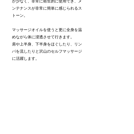
が少なく、非常に衛生的に使用でき、メ
ンテナンスが非常に簡単に感じられるス
トーン。
マッサージオイルを使うと更に全身を温
めながら体に浸透させて行きます。
肩や上半身、下半身をほぐしたり、リン
パを流したりと沢山のセルフマッサージ
に活躍します。
食洗機で洗うことも可能。お手入れもと
ても簡単。
温める時はお湯を沸かしてしばらく一緒
に温めてください。人肌になったら取り
出しご使用ください。
※電子レンジはご利用できません。