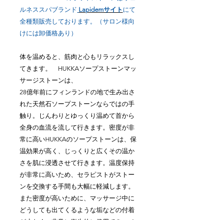
ルネススパブランド
Lapidemサイト
にて
全種類販売しております。（サロン様向
けには卸価格あり）
体を温めると、筋肉と心もリラックスし
てきます。 HUKKAソープストーンマッ
サージストーンは、
28億年前にフィンランドの地で生み出さ
れた天然石ソープストーンならではの手
触り。じんわりとゆっくり温めて首から
全身の血流を流して行きます。密度が非
常に高いHUKKAのソープストーンは、保
温効果が高く、じっくりと広くその温か
さを肌に浸透させて行きます。温度保持
が非常に高いため、セラピストがストー
ンを交換する手間も大幅に軽減します。
また密度が高いために、マッサージ中に
どうしても出てくるような垢などの付着