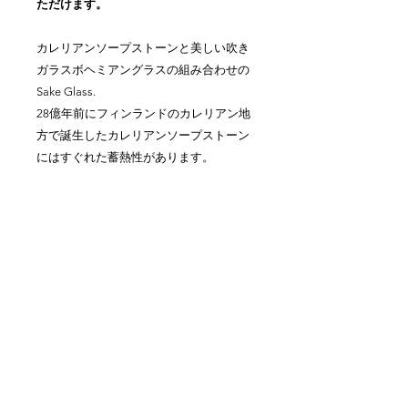
ただけます。
カレリアンソープストーンと美しい吹き
ガラスボヘミアングラスの組み合わせの
Sake Glass.
28億年前にフィンランドのカレリアン地
方で誕生したカレリアンソープストーン
にはすぐれた蓄熱性があります。
ストーンをあらかじめ冷凍庫で冷やして
おくか、お湯で温めておくことで、冷や
や熱燗のお酒を適温で長らくお楽しみ頂
けます。
グラス部分は取り外し仕様。
サイズ
サイズ：飲み口口径 63mm 高さ （ス
トーン+グラス） 56mm, 40ml