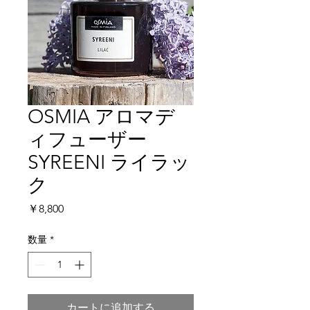
OSMIA アロマデ
ィフューザー
SYREENI ライラッ
ク
価
￥8,800
格
数量
*
カートに追加する