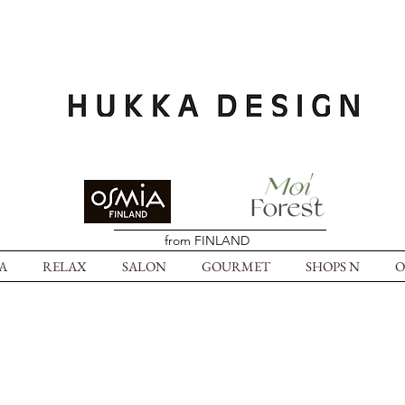
from FINLAND
A
RELAX
SALON
GOURMET
SHOPS N
O