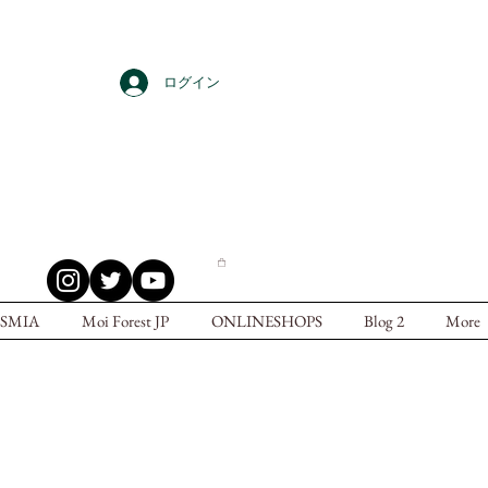
ログイン
SMIA
Moi Forest JP
ONLINESHOPS
Blog 2
More