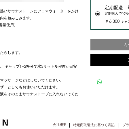
定期配送 
熱いサウナストーンにアロマウォーターをかけ
定期購入で10%
内を包みこみます。
￥6,300
キャ
大容量使用）
カ
たらします。
 キャップ1~2杯分で水5リットル程度が目安
マッサージなどはしないでください。
ザーとしてもお使いいただけます。
液をそのままサウナストーブに入れないでくだ
会社概要
​特定商取引法に基づく表記
​プ