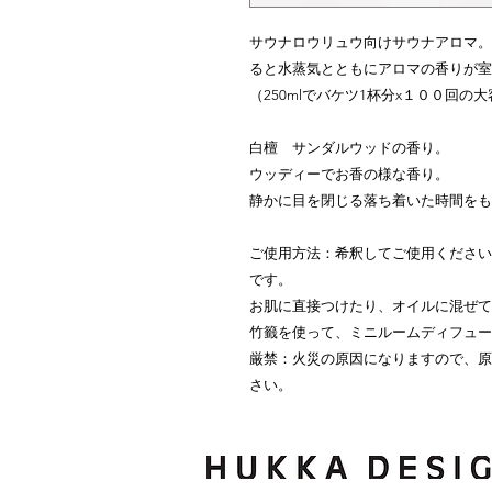
サウナロウリュウ向けサウナアロマ。
ると水蒸気とともにアロマの香りが室
（250mlでバケツ1杯分x１００回の
白檀 サンダルウッドの香り。
ウッディーでお香の様な香り。
静かに目を閉じる落ち着いた時間をも
ご使用方法：希釈してご使用ください。
です。
お肌に直接つけたり、オイルに混ぜて
竹籤を使って、ミニルームディフュー
厳禁：火災の原因になりますので、原
さい。