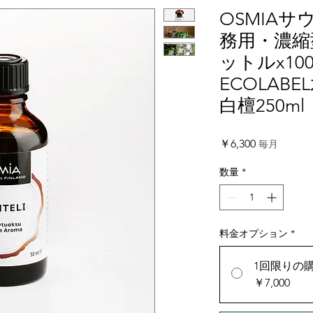
OSMIAサ
務用・濃縮
ットルx1
ECOLABE
白檀250ml
価
￥6,300
毎月
格
数量
*
料金オプション
*
1回限りの
￥7,000