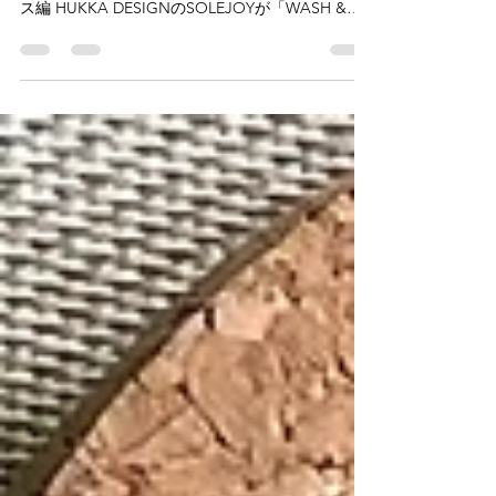
10月15日に発売されたGINZA特別編集「おしゃれ
な人が毎日使うもの、暮らす部屋」マガジンハウ
ス編 HUKKA DESIGNのSOLEJOYが「WASH &
Bathroom キレイのヒミツ、あります」の特集に
@omomuroni さんのご紹介で掲載頂いておりま
す。...