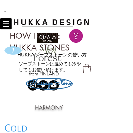
HOW TO USE
HUKKA STONES
1
HUKKAソープストーンの使い方
ソープストーンは温めても冷や
してもお使い頂けます。
from FINLAND
Massage Stone
HARMONY
C
OLD