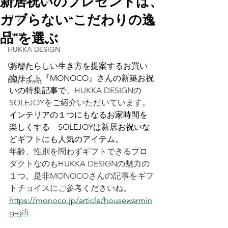
新居祝いのプレゼントは、
フィンランド
カブらない“こだわりの逸
サウナ
Event
品”を選ぶ
HUKKA DESIGN
OSMIA
あなたらしい生き方を提案するお買い
物サイト『MONOCO』さんの新築お祝
Moi Forest
いの特集記事で、
HUKKA DESIGNの
SOLEJOYをご紹介いただいています。
インテリアの１つにもなるお家時間を
楽しくする　SOLEJOYは新居お祝いな
どギフトにも人気のアイテム。
年齢、性別を問わずギフトできるプロ
ダクトなのもHUKKA DESIGNの魅力の
１つ。是非MONOCOさんの記事をギフ
トチョイスにご参考くださいね。
https://monoco.jp/article/housewarmin
g-gift