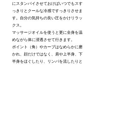
にスタンバイさせておけばいつでもスす
っきりとクールな冷感ですっきりさせま
す。自分の気持ちの良い圧をかけリラッ
クス。
マッサージオイルを使うと更に全身を温
めながら体に浸透させて行きます。
ポイント（角）やカーブはなめらかに磨
かれ、顔だけではなく、肩や上半身、下
半身をほぐしたり、リンパを流したりと
沢山のセルフマッサージに活躍します。
部屋に置いてあるだけでもやわらかい自
然素材の存在感が出て重宝するリラック
スアイテム。ギフトにも最適です。４人
の小人を並べてあげるととても楽しい空
気が生まれます。
ソープストーンは密度が非常に高く、オ
イルや皮脂の汚れも浸透しにくいため、