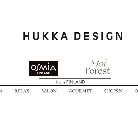
from FINLAND
A
RELAX
SALON
GOURMET
SHOPS N
O