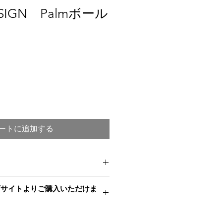
ESIGN Palmボール
ートに追加する
 45mm
下サイトよりご購入いただけま
Nのホットストーンはウェルネススパブラ