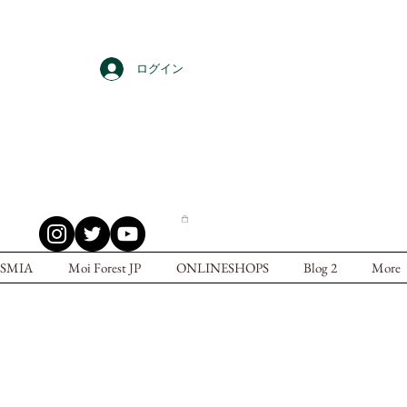
ログイン
SMIA
Moi Forest JP
ONLINESHOPS
Blog 2
More