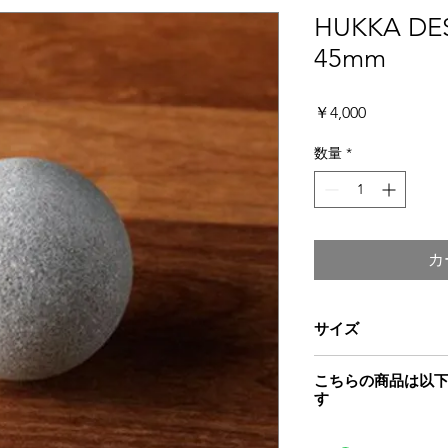
HUKKA D
45mm
価
￥4,000
格
数量
*
カ
サイズ
商品本体サイズ：直径
こちらの商品は以
す
HUKKA DESIG