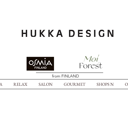
from FINLAND
A
RELAX
SALON
GOURMET
SHOPS N
O