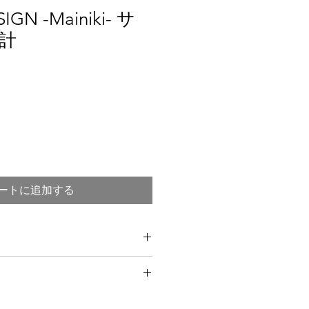
IGN -Mainiki- サ
計
ートに追加する
 mm
0mm/65mm