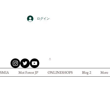
ログイン
SMIA
Moi Forest JP
ONLINESHOPS
Blog 2
More