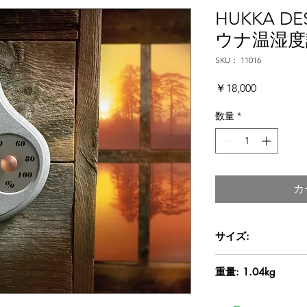
HUKKA DES
ウナ温湿度
SKU： 11016
価
￥18,000
格
数量
*
カ
サイズ:
190 x 172 x 15 (29)
重量: 1.04kg
メタルプレート 直径9