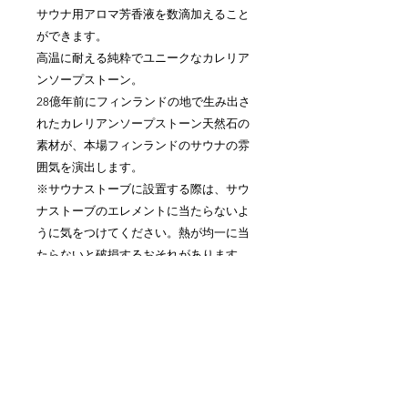
サウナ用アロマ芳香液を数滴加えること
ができます。
高温に耐える純粋でユニークなカレリア
ンソープストーン。
28億年前にフィンランドの地で生み出さ
れたカレリアンソープストーン天然石の
素材が、本場フィンランドのサウナの雰
囲気を演出します。
※サウナストーブに設置する際は、サウ
ナストーブのエレメントに当たらないよ
うに気をつけてください。熱が均一に当
たらないと破損するおそれがあります。
設置する際、できるだけ周りはサウナス
トーンで囲み、噴水にまんべんなく熱が
伝わるよう設置してください。温め始め
る時は、サウナストーブで2-3時間程度温
めた状態でになったらロウリュウして噴
水をお楽しみください。